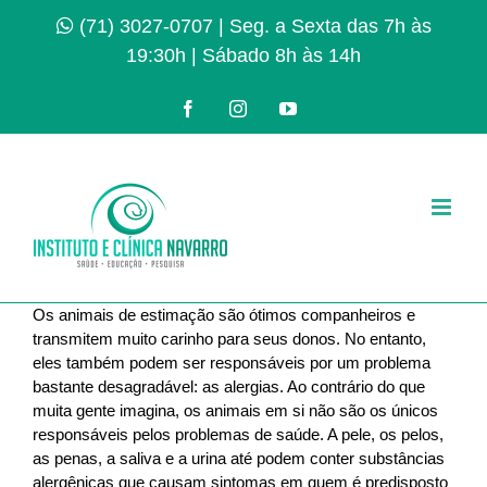
Ir
(71) 3027-0707
| Seg. a Sexta das 7h às
para
19:30h | Sábado 8h às 14h
o
conteúdo
Facebook
Instagram
YouTube
Os animais de estimação são ótimos companheiros e
transmitem muito carinho para seus donos. No entanto,
eles também podem ser responsáveis por um problema
bastante desagradável: as alergias. Ao contrário do que
muita gente imagina, os animais em si não são os únicos
responsáveis pelos problemas de saúde. A pele, os pelos,
as penas, a saliva e a urina até podem conter substâncias
alergênicas que causam sintomas em quem é predisposto