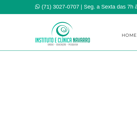
Ir
(71) 3027-0707
| Seg. a Sexta das 7h 
para
o
conteúdo
HOME
E