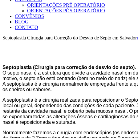
ORIENTAÇÕES PRÉ OPERATÓRIO
ORIENTAÇÕES PÓS OPERATÓRIO
CONVÊNIOS
BLOG
CONTATO
Septoplastia Cirurgia para Correção do Desvio de Septo em Salvador
Septoplastia (Cirurgia para correção de desvio do septo).
O septo nasal é a estrutura que divide a cavidade nasal em du
motivo, o septo não está centrado (bem no meio do nariz) ele 
A septoplastia é a cirurgia normalmente empregada frente a que
os cheiros ou sabores.
A septoplastia é a cirurgia realizada para reposicionar o Sept
local ou geral, dependendo das condições de cada paciente.
restante da cavidade nasal, é coberto pela mucosa nasal. O pr
se exponham todas as alterações ósseas e cartilaginosas do
nasal é reposicionada e suturada.
Normalmente fazemos a cirugia com endoscópios (os endoscóp