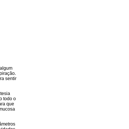
r algum
piração.
ra sentir
tesia
o todo o
ara que
 mucosa
iâmetros