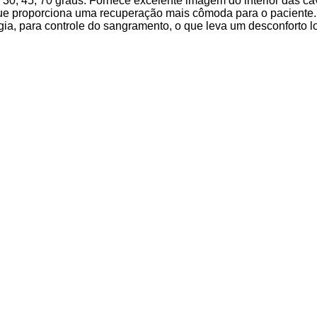
30, 45, 70 graus. Fornece excelente imagem do interior das c
que proporciona uma recuperação mais cômoda para o paciente.
ia, para controle do sangramento, o que leva um desconforto lo