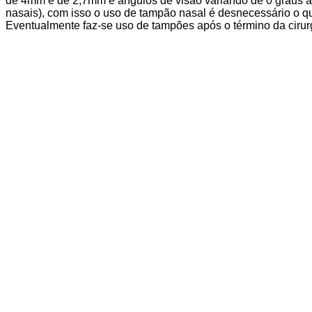
de 4mm e de 2,7mm e ângulos de visão variando de 0 graus a 
nasais), com isso o uso de tampão nasal é desnecessário o 
Eventualmente faz-se uso de tampões após o término da cirurg