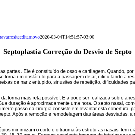
navarrositeeditarnovo
2020-03-04T14:51:57-03:00
Septoplastia Correção do Desvio de Septo
as partes . Ele é constituído de osso e cartilagem. Quando, po
se torna um obstáculo para a passagem de ar, dificultando a res
ixas de nariz entupido, sinusites de repetição, dificuldades pa
o da forma mais reta possível. Ela pode ser realizada sobre anes
 Sua duração é aproximadamente uma hora. O septo nasal, com
imeiro passo da cirurgia consiste em levantar esta cobertura, p
 septo. Após a remoção e remodelagem das áreas desviadas, a
ios minimizam o corte e o trauma às estruturas nasais, tem d