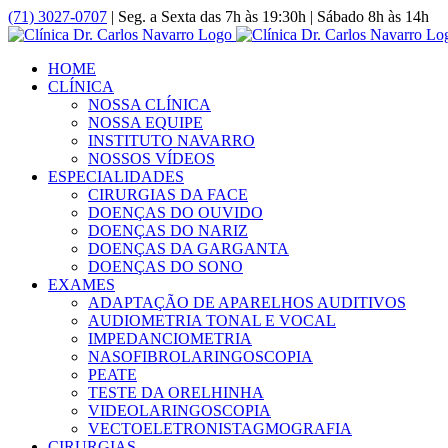
Ir
(71) 3027-0707
| Seg. a Sexta das 7h às 19:30h | Sábado 8h às 14h
para
Facebook
Instagram
YouTube
o
HOME
conteúdo
CLÍNICA
NOSSA CLÍNICA
NOSSA EQUIPE
INSTITUTO NAVARRO
NOSSOS VÍDEOS
ESPECIALIDADES
CIRURGIAS DA FACE
DOENÇAS DO OUVIDO
DOENÇAS DO NARIZ
DOENÇAS DA GARGANTA
DOENÇAS DO SONO
EXAMES
ADAPTAÇÃO DE APARELHOS AUDITIVOS
AUDIOMETRIA TONAL E VOCAL
IMPEDANCIOMETRIA
NASOFIBROLARINGOSCOPIA
PEATE
TESTE DA ORELHINHA
VIDEOLARINGOSCOPIA
VECTOELETRONISTAGMOGRAFIA
CIRURGIAS