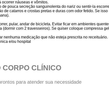
rá ocorrer náuseas e vômitos.
o de pouca secreção sanguinolenta do nariz ou sentir-la escorr
ão de catarros e crostas pretas e duras com odor fetido. Se isso
mana).
rrer, pular, andar de bicicleta. Evitar ficar em ambientes quente
a (dormir com 2 travesseiros). Se quiser coloque compressa ge
r nenhuma medicação que não esteja prescrita no receituário.
nica e/ou hospital
 CORPO CLÍNICO
prontos para atender sua necessidade