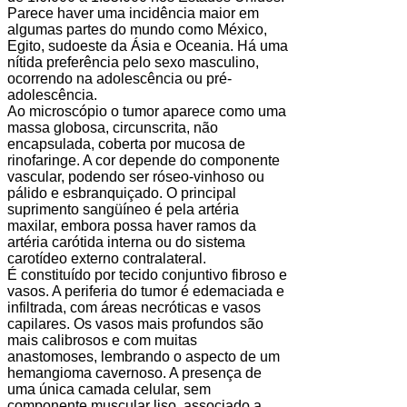
Parece haver uma incidência maior em
algumas partes do mundo como México,
Egito, sudoeste da Ásia e Oceania. Há uma
nítida preferência pelo sexo masculino,
ocorrendo na adolescência ou pré-
adolescência.
Ao microscópio o tumor aparece como uma
massa globosa, circunscrita, não
encapsulada, coberta por mucosa de
rinofaringe. A cor depende do componente
vascular, podendo ser róseo-vinhoso ou
pálido e esbranquiçado. O principal
suprimento sangüíneo é pela artéria
maxilar, embora possa haver ramos da
artéria carótida interna ou do sistema
carotídeo externo contralateral.
É constituído por tecido conjuntivo fibroso e
vasos. A periferia do tumor é edemaciada e
infiltrada, com áreas necróticas e vasos
capilares. Os vasos mais profundos são
mais calibrosos e com muitas
anastomoses, lembrando o aspecto de um
hemangioma cavernoso. A presença de
uma única camada celular, sem
componente muscular liso, associado a