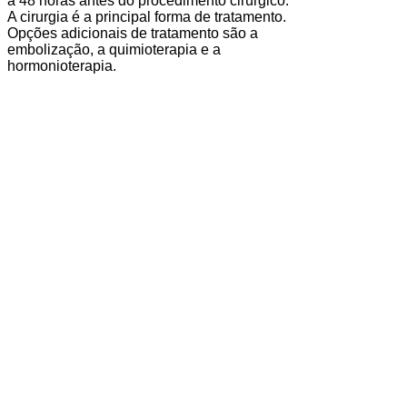
a 48 horas antes do procedimento cirúrgico.
A cirurgia é a principal forma de tratamento.
Opções adicionais de tratamento são a
embolização, a quimioterapia e a
hormonioterapia.