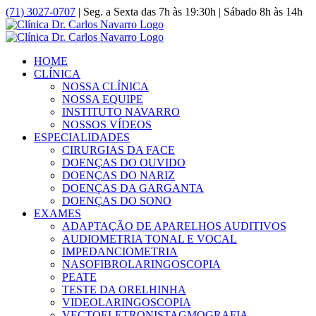
Ir
(71) 3027-0707
| Seg. a Sexta das 7h às 19:30h | Sábado 8h às 14h
para
Facebook
Instagram
YouTube
o
conteúdo
HOME
CLÍNICA
NOSSA CLÍNICA
NOSSA EQUIPE
INSTITUTO NAVARRO
NOSSOS VÍDEOS
ESPECIALIDADES
CIRURGIAS DA FACE
DOENÇAS DO OUVIDO
DOENÇAS DO NARIZ
DOENÇAS DA GARGANTA
DOENÇAS DO SONO
EXAMES
ADAPTAÇÃO DE APARELHOS AUDITIVOS
AUDIOMETRIA TONAL E VOCAL
IMPEDANCIOMETRIA
NASOFIBROLARINGOSCOPIA
PEATE
TESTE DA ORELHINHA
VIDEOLARINGOSCOPIA
VECTOELETRONISTAGMOGRAFIA