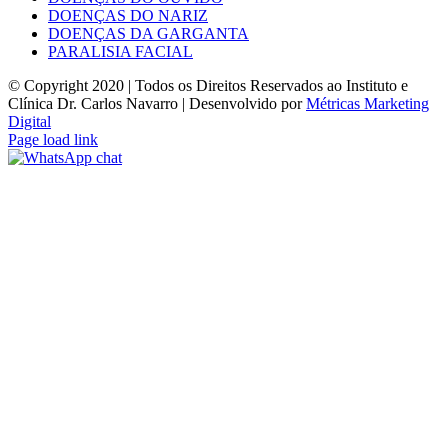
DOENÇAS DO NARIZ
DOENÇAS DA GARGANTA
PARALISIA FACIAL
© Copyright 2020 | Todos os Direitos Reservados ao Instituto e
Clínica Dr. Carlos Navarro | Desenvolvido por
Métricas Marketing
Digital
Facebook
Instagram
YouTube
Page load link
Ir
ao
Topo