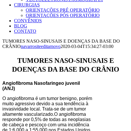
CIRURGIAS
ORIENTAÇÕES PRÉ OPERATÓRIO
ORIENTAÇÕES PÓS OPERATÓRIO
CONVÊNIOS
BLOG
CONTATO
TUMORES NASO-SINUSAIS E DOENÇAS DA BASE DO
CRÂNIO
navarrositeeditarnovo
2020-03-04T15:34:27-03:00
TUMORES NASO-SINUSAIS E
DOENÇAS DA BASE DO CRÂNIO
Angiofibroma Nasofaringeo juvenil
(ANJ)
O angiofibroma é um tumor benigno, porém
muito agressivo devido a sua tendência à
invasividade local. Trata-se de um tumor
altamente vascularizado.O angiofibroma
responde por 0,5% de todas as neoplasias
de cabeça e pescoço com uma incidência
de 1:6.000 a 1:55.000 nos Estados Unidos.